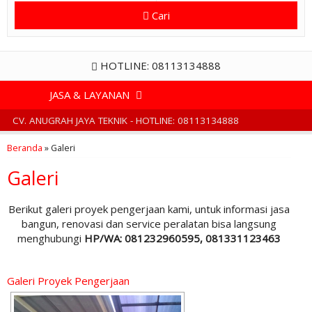
Cari
HOTLINE: 08113134888
JASA & LAYANAN
CV. ANUGRAH JAYA TEKNIK - HOTLINE: 08113134888
Beranda
»
Galeri
Galeri
Berikut galeri proyek pengerjaan kami, untuk informasi jasa
bangun, renovasi dan service peralatan bisa langsung
menghubungi
HP/WA: 081232960595, 081331123463
Galeri Proyek Pengerjaan