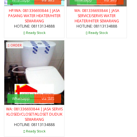
Whatsapp
via SMS
Whatsapp
via SMS
HP/WA: 081336693844 | JASA
WA: 081336693844 | JASA
PASANG WATER HEATER/HITER
SERVICE/SERVIS WATER
SEMARANG
HEATER/HITER SEMARANG
HOTLINE: 08113134888
HOTLINE: 08113134888
Ready Stock
Ready Stock
ORDER
Whatsapp
via SMS
WA: 081336693844 | JASA SERVIS
KLOSED/CLOSET/KLOSET DUDUK
SEMARANG
HOTLINE: 08113134888
Ready Stock