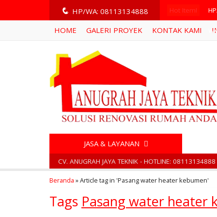
q
Hot Item!
HP
HP/WA: 08113134888
HOME
GALERI PROYEK
KONTAK KAMI
I
WA
WA
WA
WA
JASA & LAYANAN
CV. ANUGRAH JAYA TEKNIK - HOTLINE: 08113134888
Beranda
»
Article tag in 'Pasang water heater kebumen'
Tags
Pasang water heater