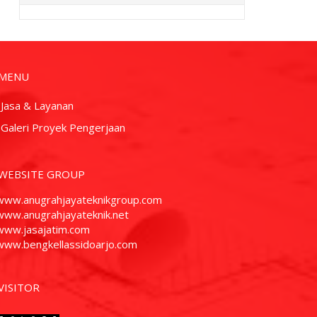
MENU
 Jasa & Layanan
 Galeri Proyek Pengerjaan
WEBSITE GROUP
www.anugrahjayateknikgroup.com
www.anugrahjayateknik.net
www.jasajatim.com
www.bengkellassidoarjo.com
VISITOR