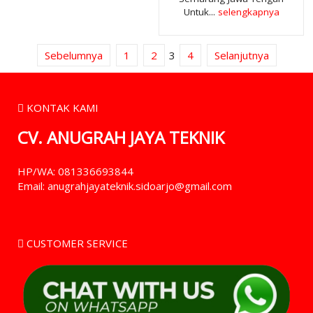
Untuk...
selengkapnya
Sebelumnya
1
2
3
4
Selanjutnya
KONTAK KAMI
CV. ANUGRAH JAYA TEKNIK
HP/WA: 081336693844
Email: anugrahjayateknik.sidoarjo@gmail.com
CUSTOMER SERVICE