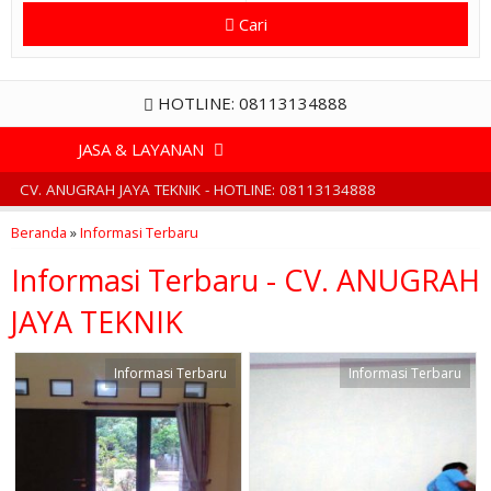
Cari
HOTLINE: 08113134888
JASA & LAYANAN
CV. ANUGRAH JAYA TEKNIK - HOTLINE: 08113134888
Beranda
»
Informasi Terbaru
Informasi Terbaru - CV. ANUGRAH
JAYA TEKNIK
Informasi Terbaru
Informasi Terbaru