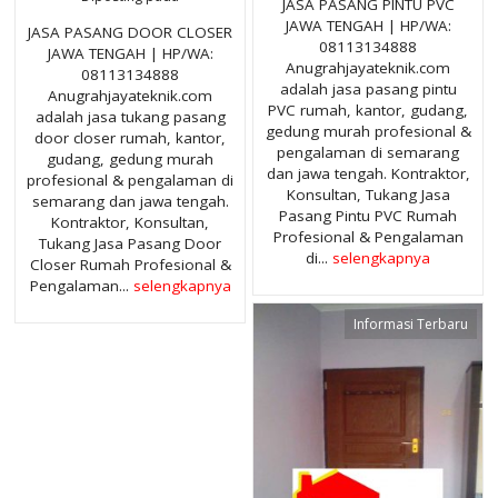
JASA PASANG PINTU PVC
JAWA TENGAH | HP/WA:
JASA PASANG DOOR CLOSER
08113134888
JAWA TENGAH | HP/WA:
Anugrahjayateknik.com
08113134888
adalah jasa pasang pintu
Anugrahjayateknik.com
PVC rumah, kantor, gudang,
adalah jasa tukang pasang
gedung murah profesional &
door closer rumah, kantor,
pengalaman di semarang
gudang, gedung murah
dan jawa tengah. Kontraktor,
profesional & pengalaman di
Konsultan, Tukang Jasa
semarang dan jawa tengah.
Pasang Pintu PVC Rumah
Kontraktor, Konsultan,
Profesional & Pengalaman
Tukang Jasa Pasang Door
di...
selengkapnya
Closer Rumah Profesional &
Pengalaman...
selengkapnya
Informasi Terbaru