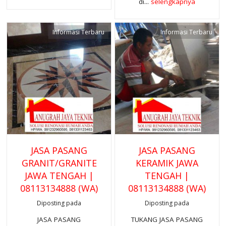
di...
selengkapnya
Informasi Terbaru
Informasi Terbaru
JASA PASANG
JASA PASANG
GRANIT/GRANITE
KERAMIK JAWA
JAWA TENGAH |
TENGAH |
08113134888 (WA)
08113134888 (WA)
Diposting pada
Diposting pada
JASA PASANG
TUKANG JASA PASANG