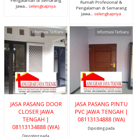
Pengalaman di Semarang
Rumah Profesional &
Jawa...
selengkapnya
Pengalaman di Semarang
Jawa...
selengkapnya
Informasi Terbaru
Informasi Terbaru
JASA PASANG DOOR
JASA PASANG PINTU
CLOSER JAWA
PVC JAWA TENGAH |
TENGAH |
08113134888 (WA)
08113134888 (WA)
Diposting pada
Diposting pada