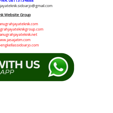
/WA: 08113134888
hjayateknik.sidoarjo@gmail.com
ink Website Group
nugrahjayateknik.com
rahjayateknikgroup.com
nugrahjayateknik.net
ww.jasajatim.com
engkellassidoarjo.com
g talang, Tukang bocoran rumah, Tukang bocoran dak beton, Tukang talang semarang,
g talang yogyakarta, Tukang talang jogyakarta, Tukang talang jogjakarta, Tukang talang
ati, Tukang talang rembang, Tukang talang blora, Tukang talang grobogan, Tukang talan
talang wonogiri, Tukang talang sukoharjo, Tukang talang klaten, Tukang talang magelang
temanggung, Tukang talang kebumen, Tukang talang banyumas, Tukang talang cilacap,