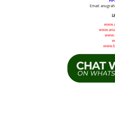
HP
Email: anugra
L
www.a
www.anug
www.a
w
www.b
tags : Jasa tukang bocoran, tukang bocoran, jasa bocoran, Tukan
Tukang talang jogja, Tukang talang yogya, Tukang talang yogja, Tukan
jepara, Tukang talang demak, Tukang talang kudus, Tukang talang p
sragen, Tukang talang boyolali, Tukang talang karanganyar, Tukang 
Tukang talang purworejo, Tukang talang wonosobo, Tukang talang 