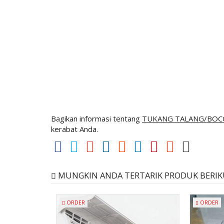
Tukang talang brebes, Tukang talang tegal, Tukang talang pemalang
Tukang talang batang, Tukang talang kendal, Tukang talang salatiga,
tengah, Tukang bocoran semarang, Tukang bocoran jogja, Tukang 
jogyakarta, Tukang bocoran jogjakarta, Tukang bocoran jepara, 
rembang, Tukang bocoran blora, Tukang bocoran grobogan, Tukan
bocoran wonogiri, Tukang bocoran sukoharjo, Tukang bocoran kl
wonosobo, Tukang bocoran temanggung, Tukang bocoran kebumen
Tukang bocoran tegal, Tukang bocoran pemalang, Tukang bocoran
bocoran batang, Tukang bocoran kendal, Tukang bocoran salatiga,
bocoran jawa tengah
Bagikan informasi tentang
TUKANG TALANG/BOCO
kerabat Anda.
MUNGKIN ANDA TERTARIK PRODUK BERIKU
ORDER
ORDER