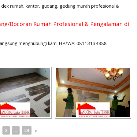
n dek rumah, kantor, gudang, gedung murah profesional &
lang/Bocoran Rumah Profesional & Pengalaman di
isa langsung menghubungi kami HP/WA: 08113134888
2
...
23
►