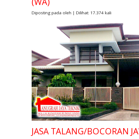
(WA)
Diposting pada oleh | Dilihat: 17.374 kali
JASA TALANG/BOCORAN JA