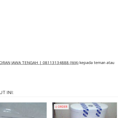
, Tukang talang purbalingga, Tukang talang pekalongan, Tukang talang banjarnegara,
 Tukang talang surakarta, Tukang talang solo, Tukang talang jateng, Tukang talang jawa
bocoran yogya, Tukang bocoran yogja, Tukang bocoran yogyakarta, Tukang bocoran
Tukang bocoran demak, Tukang bocoran kudus, Tukang bocoran pati, Tukang bocoran
g bocoran sragen, Tukang bocoran boyolali, Tukang bocoran karanganyar, Tukang
aten, Tukang bocoran magelang, Tukang bocoran purworejo, Tukang bocoran
, Tukang bocoran banyumas, Tukang bocoran cilacap, Tukang bocoran brebes,
 purbalingga, Tukang bocoran pekalongan, Tukang bocoran banjarnegara, Tukang
 Tukang bocoran surakarta, Tukang bocoran solo, Tukang bocoran jateng, Tukang
RAN JAWA TENGAH | 08113134888 (WA)
kepada teman atau
T INI:
ORDER