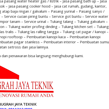
a pasang water heater gas / listrik – Jasa pasang bath up – Jasa
ok – Jasa pasang cooker hood – Jasa cat rumah, gudang, kantor,
ng atap baja ringan / galvalum – Pasang yurinal – Pasang sanyo /
– Service cucian piring buntu – Service got buntu – Service water
mpor tanam – Service urinal – Tukang talang – Tukang galvalum –
n – Tukang water profing dinding – Tukang kitchen set – Tukang
as tralis – Tukang las ralling tangga – Tukang cat pagar / kanopi –
opi rooftoop – Pembuatan kanopi kaca – Pembuatan kanopi
mbuatan pagar stainless – Pembuatan interior – Pembuatan sumu
tan setross dan jasa lainnya.
asa dan penawaran bisa langsung menghubungi kami.
ANUGRAH JAYA TEKNIK